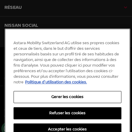
RÉSEAU
NISSAN SOCIAL
facebook
instagram
tiktok
youtube
Astara Mobility Switzerland AG utilise ses propres cookies
et ceux de tiers, dans le but d’offrir des services
personnalisés basés sur un profil tiré de ses habitudes de
Sites Internet généraux
navigation, ainsi que de collecter des informations à des
Sitemap
fins d’analyse. Vous pouvez cliquer ici pour modifier vos
Newsroom
préférences et/ou accepter l’utilisation des cookies ci-
dessous. Pour plus d’informations, vous pouvez consulter
Accessibility
notre
Politique d'utilisation des cookies.
Protection des données et cookies
Gerer les cookies
Impressum
Mentions légales
Refuser les cookies
© Nissan 2026
Ge
Accepter les cookies
rer