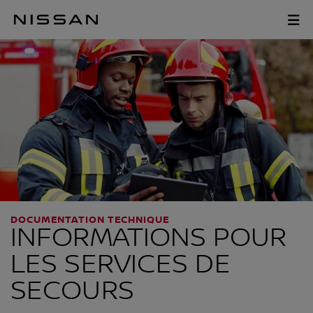
Passer
au
RESCUERS PAGE
contenu
principal
DOCUMENTATION TECHNIQUE
INFORMATIONS POUR
LES SERVICES DE
SECOURS