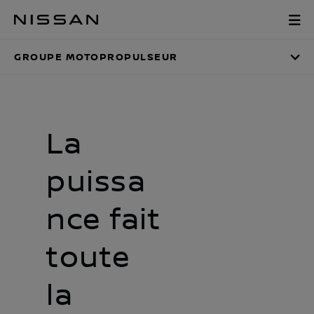
Passer
Groupe motopro
au
contenu
GROUPE MOTOPROPULSEUR
principal
La
puissa
nce fait
toute
la